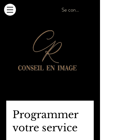
Se connecter
carine_r@hotmail.ch
T +41 79 607 10 20
Programmer
votre service