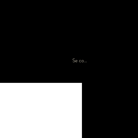
carine_r@hotmail.ch
T +41 79 607 10 20
RÉSERVER EN LIGNE
CONTACT
Se connecter